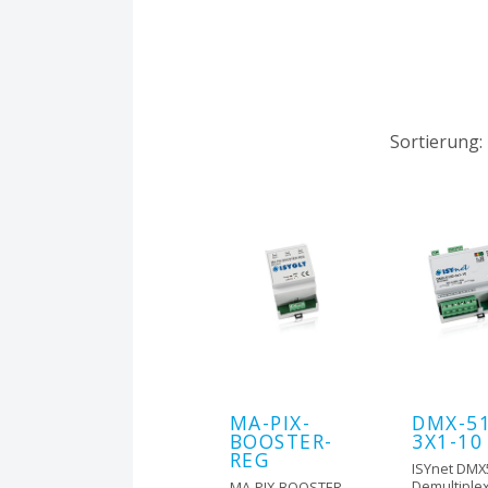
Sortierung:
MA-PIX-
DMX-5
BOOSTER-
3X1-10
REG
ISYnet DMX
Demultiple
MA-PIX-BOOSTER-