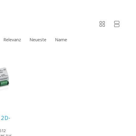
Relevanz
Neueste
Name
12D-
512
xer zur