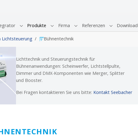
egrator
Produkte
Firma
Referenzen
Download
Submenu for "Systemintegrator"
Submenu for "Produkte"
Submenu for "Firma"
Submenu for 
Lichtsteuerung
Bühnentechnik
Lichttechnik und Steuerungstechnik für
Bühnenanwendungen: Scheinwerfer, Lichtstellpulte,
Dimmer und DMX-Komponenten wie Merger, Splitter
und Booster.
Bei Fragen kontaktieren Sie uns bitte:
Kontakt Seebacher
HNENTECHNIK