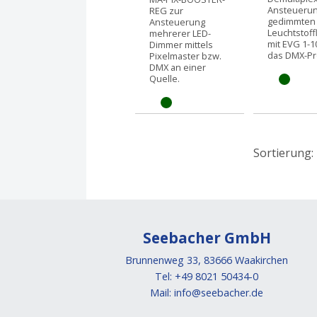
Ansteuerun
REG zur
gedimmten
Ansteuerung
Leuchtstof
mehrerer LED-
mit EVG 1-
Dimmer mittels
das DMX-Pro
Pixelmaster bzw.
DMX an einer
Quelle.
Sortierung:
Seebacher GmbH
Brunnenweg 33, 83666 Waakirchen
Tel: +49 8021 50434-0
Mail:
info@seebacher.de