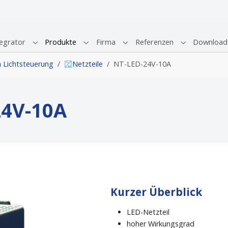
egrator
Produkte
Firma
Referenzen
Download
Submenu for "Systemintegrator"
Submenu for "Produkte"
Submenu for "Firma"
Submenu for 
Lichtsteuerung
Netzteile
NT-LED-24V-10A
24V-10A
Kurzer Überblick
LED-Netzteil
hoher Wirkungsgrad