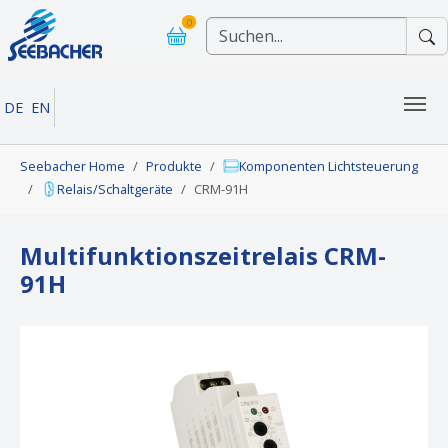
Skip to main navigation
Skip to main content
Skip to page footer
0
DE
EN
You are here:
Seebacher Home
Produkte
Komponenten Lichtsteuerung
Relais/Schaltgeräte
CRM-91H
Multifunktionszeitrelais CRM-
91H