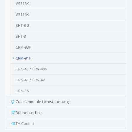
VS316K
VS116K
SHT-3-2
SHT-3
CRM-93H
(current)
CRM-91H
HRN-43 / HRN-43N
HRN-41 / HRN-42
HRN-36
Zusatzmodule Lichtsteuerung
Bühnentechnik
TH Contact