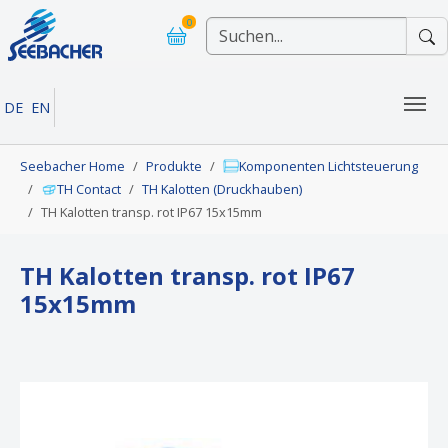
Skip to main navigation
Skip to main content
Skip to page footer
0
DE
EN
You are here:
Seebacher Home
Produkte
Komponenten Lichtsteuerung
TH Contact
TH Kalotten (Druckhauben)
TH Kalotten transp. rot IP67 15x15mm
TH Kalotten transp. rot IP67
15x15mm