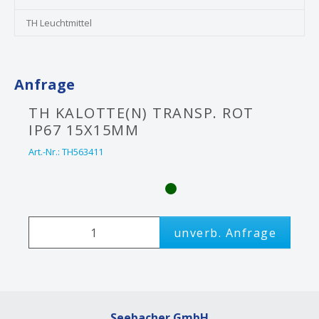
TH Leuchtmittel
Anfrage
TH KALOTTE(N) TRANSP. ROT
IP67 15X15MM
Art.-Nr.:
TH563411
unverb. Anfrage
Seebacher GmbH