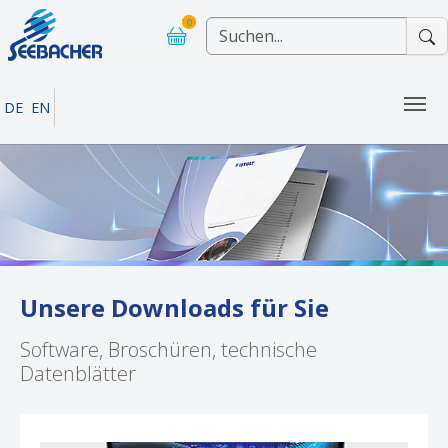
Skip to main navigation
Skip to main content
Skip to page footer
0
DE
EN
Unsere Downloads für Sie
Software, Broschüren, technische
Datenblätter