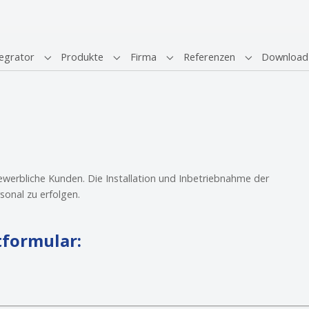
egrator
Produkte
Firma
Referenzen
Download
Submenu for "Systemintegrator"
Submenu for "Produkte"
Submenu for "Firma"
Submenu for 
gewerbliche Kunden. Die Installation und Inbetriebnahme der
sonal zu erfolgen.
tformular: