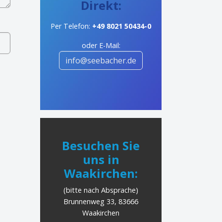
Direkt:
Per Telefon:
+49 8021 50434-0
oder E-Mail:
info@seebacher.de
Besuchen Sie
uns in
Waakirchen:
(bitte nach Absprache)
Brunnenweg 33, 83666
Waakirchen