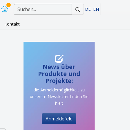
0
DE
EN
(current)
Kontakt
"Referenzen"
News über
Produkte und
Projekte:
die Anmeldemöglichkeit zu
unserem Newsletter finden Sie
hier:
Anmeldefeld