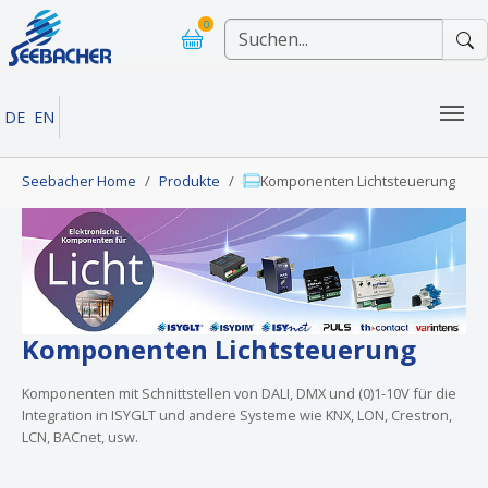
Skip to main navigation
Skip to main content
Skip to page footer
0
DE
EN
You are here:
Seebacher Home
Produkte
Komponenten Lichtsteuerung
Komponenten Lichtsteuerung
Komponenten mit Schnittstellen von DALI, DMX und (0)1-10V für die
Integration in ISYGLT und andere Systeme wie KNX, LON, Crestron,
LCN, BACnet, usw.