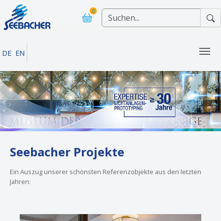
Skip to main navigation
Skip to main content
Skip to page footer
0
DE
EN
Seebacher Projekte
Ein Auszug unserer schönsten Referenzobjekte aus den letzten
Jahren: