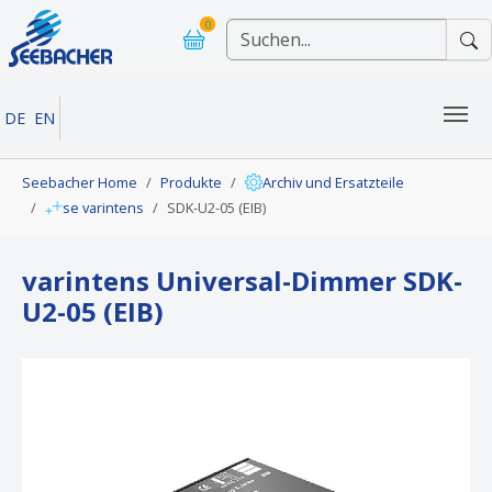
Skip to main navigation
Skip to main content
Skip to page footer
0
DE
EN
You are here:
Seebacher Home
Produkte
Archiv und Ersatzteile
se varintens
SDK-U2-05 (EIB)
varintens Universal-Dimmer SDK-
U2-05 (EIB)