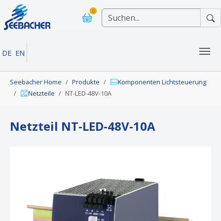
Skip to main navigation
Skip to main content
Skip to page footer
0
DE
EN
You are here:
Seebacher Home
Produkte
Komponenten Lichtsteuerung
Netzteile
NT-LED-48V-10A
Netzteil NT-LED-48V-10A