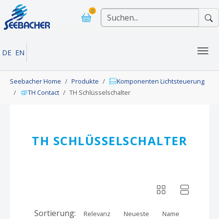
Skip to main navigation
Skip to main content
Skip to page footer
0
DE
EN
You are here:
Seebacher Home
Produkte
Komponenten Lichtsteuerung
TH Contact
TH Schlüsselschalter
TH SCHLÜSSELSCHALTER
Sortierung:
Relevanz
Neueste
Name