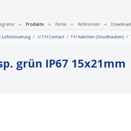
egrator
Produkte
Firma
Referenzen
Download
Submenu for "Systemintegrator"
Submenu for "Produkte"
Submenu for "Firma"
Submenu for 
Lichtsteuerung
TH Contact
TH Kalotten (Druckhauben)
nsp. grün IP67 15x21mm