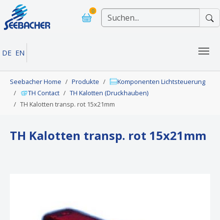
Skip to main navigation
Skip to main content
Skip to page footer
0
DE
EN
You are here:
Seebacher Home
Produkte
Komponenten Lichtsteuerung
TH Contact
TH Kalotten (Druckhauben)
TH Kalotten transp. rot 15x21mm
TH Kalotten transp. rot 15x21mm