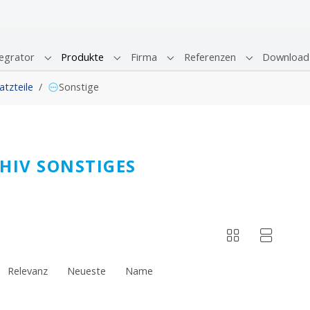
egrator
Produkte
Firma
Referenzen
Download
Submenu for "Systemintegrator"
Submenu for "Produkte"
Submenu for "Firma"
Submenu for 
atzteile
Sonstige
HIV SONSTIGES
Relevanz
Neueste
Name