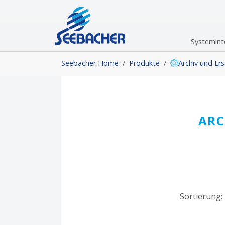
Skip to main navigation
Skip to main content
Skip to page footer
Systemint
You are here:
Seebacher Home
Produkte
Archiv und Ers
ARC
Sortierung: