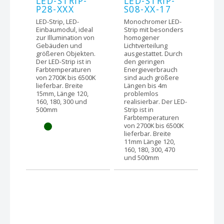
LED-STRIP-
LED-STRIP-
P28-XXX
S08-XX-17
LED-Strip, LED-
Monochromer LED-
Einbaumodul, ideal
Strip mit besonders
zur Illumination von
homogener
Gebäuden und
Lichtverteilung
größeren Objekten.
ausgestattet. Durch
Der LED-Strip ist in
den geringen
Farbtemperaturen
Energieverbrauch
von 2700K bis 6500K
sind auch größere
lieferbar. Breite
Längen bis 4m
15mm, Länge 120,
problemlos
160, 180, 300 und
realisierbar. Der LED-
500mm
Strip ist in
Farbtemperaturen
von 2700K bis 6500K
lieferbar. Breite
11mm Länge 120,
160, 180, 300, 470
und 500mm