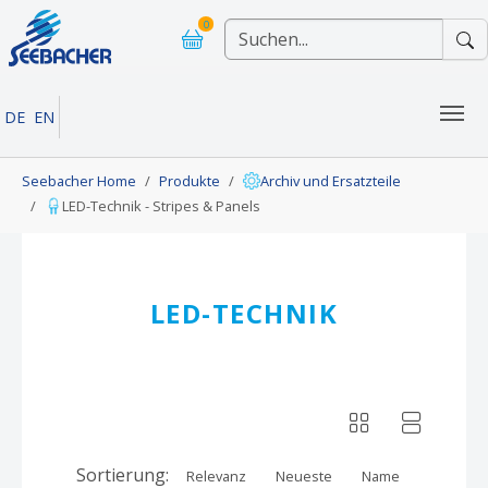
Skip to main navigation
Skip to main content
Skip to page footer
0
DE
EN
You are here:
Seebacher Home
Produkte
Archiv und Ersatzteile
LED-Technik - Stripes & Panels
LED-TECHNIK
Sortierung:
Relevanz
Neueste
Name