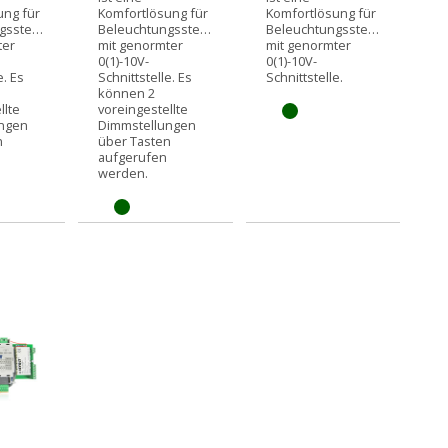
ung für
Komfortlösung für
Komfortlösung für
ngssteuerungen
Beleuchtungssteuerungen
Beleuchtungssteuerungen
ter
mit genormter
mit genormter
0(1)-10V-
0(1)-10V-
e. Es
Schnittstelle. Es
Schnittstelle.
können 2
llte
voreingestellte
ungen
Dimmstellungen
n
über Tasten
aufgerufen
werden.