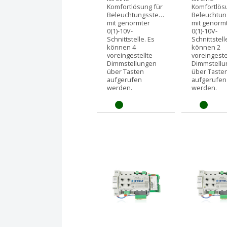
Komfortlösung für
Komfortlös
Beleuchtungssteuerungen
Beleuchtu
mit genormter
mit genorm
0(1)-10V-
0(1)-10V-
Schnittstelle. Es
Schnittstell
können 4
können 2
voreingestellte
voreingeste
Dimmstellungen
Dimmstell
über Tasten
über Taste
aufgerufen
aufgerufen
werden.
werden.