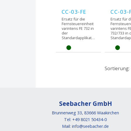
CC-03-FE
CC-03-
Ersatz für die
Ersatz für d
Fernsteuereinheit
Fernsteuer
varintens FE 732 in
varintens F
der
732/733 in 
Standardapplikation.
Sortierung:
Seebacher GmbH
Brunnenweg 33, 83666 Waakirchen
Tel: +49 8021 50434-0
Mail:
info@seebacher.de