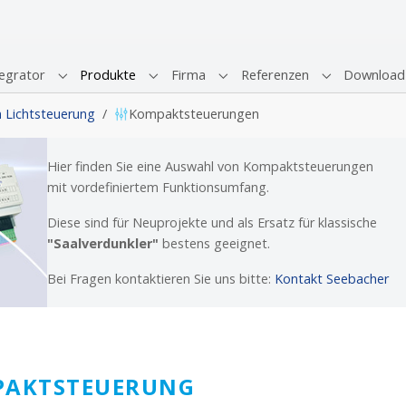
egrator
Produkte
Firma
Referenzen
Download
Submenu for "Systemintegrator"
Submenu for "Produkte"
Submenu for "Firma"
Submenu for 
Lichtsteuerung
Kompaktsteuerungen
Hier finden Sie eine Auswahl von Kompaktsteuerungen
mit vordefiniertem Funktionsumfang.
Diese sind für Neuprojekte und als Ersatz für klassische
"Saalverdunkler"
bestens geeignet.
Bei Fragen kontaktieren Sie uns bitte:
Kontakt Seebacher
AKTSTEUERUNG