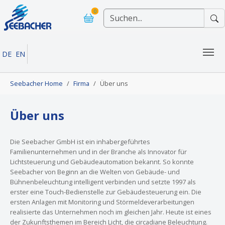
Skip to main navigation
Skip to main content
Skip to page footer
0
DE
EN
You are here:
Seebacher Home
Firma
Über uns
Über uns
Die Seebacher GmbH ist ein inhabergeführtes
Familienunternehmen und in der Branche als Innovator für
Lichtsteuerung und Gebäudeautomation bekannt. So konnte
Seebacher von Beginn an die Welten von Gebäude- und
Bühnenbeleuchtung intelligent verbinden und setzte 1997 als
erster eine Touch-Bedienstelle zur Gebäudesteuerung ein. Die
ersten Anlagen mit Monitoring und Störmeldeverarbeitungen
realisierte das Unternehmen noch im gleichen Jahr. Heute ist eines
der Zukunftsthemen im Bereich Licht, die circadiane Beleuchtung.