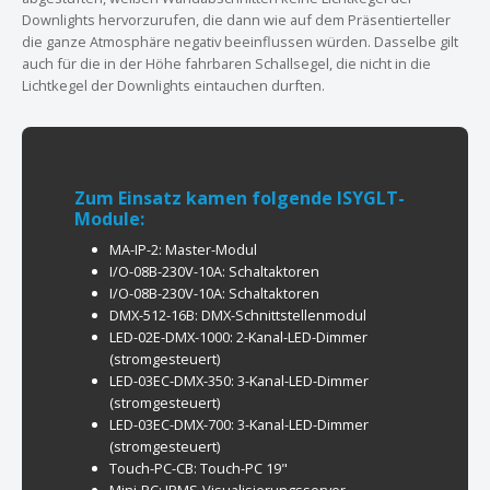
Downlights hervorzurufen, die dann wie auf dem Präsentierteller
die ganze Atmosphäre negativ beeinflussen würden. Dasselbe gilt
auch für die in der Höhe fahrbaren Schallsegel, die nicht in die
Lichtkegel der Downlights eintauchen durften.
Zum Einsatz kamen folgende ISYGLT-
Module:
MA-IP-2: Master-Modul
I/O-08B-230V-10A: Schaltaktoren
I/O-08B-230V-10A: Schaltaktoren
DMX-512-16B: DMX-Schnittstellenmodul
LED-02E-DMX-1000: 2-Kanal-LED-Dimmer
(stromgesteuert)
LED-03EC-DMX-350: 3-Kanal-LED-Dimmer
(stromgesteuert)
LED-03EC-DMX-700: 3-Kanal-LED-Dimmer
(stromgesteuert)
Touch-PC-CB: Touch-PC 19"
Mini-PC: IPMS-Visualisierungsserver