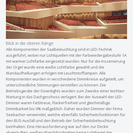
Blick in die oberen Ränge
Alle Komponenten der Saalbeleuchtung sind in LED-Technik
ausgeführt, wobei nur Lichtquellen mit der Farbwiedergabestufe 1A
mit warmer Lichtfarbe eingesetzt wurden. Nur für die Inszenierung
der Orgel wurde eine weiße Lichtfarbe gewählt und die
Wandaufhellungen erfolgen mit Leuchtstofflampen. Alle
Komponenten wurden in verschiedene Dimmkreise aufgeteilt, um
unterschiedliche Stimmungen einstellen zu können. Die
Betriebsgeräte der Downlights wurden zum Zwecke einer leichten
Wartung in das Dachgeschoss verlagert. Bei der Auswahl der LED-
Dimmer waren Farbtreue, Flackerfreiheit und gleichmäßige
Dimmbarkeit bis 0% maßgeblich. Daher wurden Dimmer der Firma
Seebacher verwendet, welche ebenfalls Sicherheitsfunktionen für
den BUS-Ausfall und den Betrieb der Sicherheitsbeleuchtung
beinhalten. Eine Herausforderung war auf den zur Decke
abgestuften, weißen Wandabschnitten keine Lichtkegel der