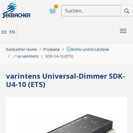
Skip to main navigation
Skip to main content
Skip to page footer
0
DE
EN
You are here:
Seebacher Home
Produkte
Archiv und Ersatzteile
se varintens
SDK-U4-10 (ETS)
varintens Universal-Dimmer SDK-
U4-10 (ETS)