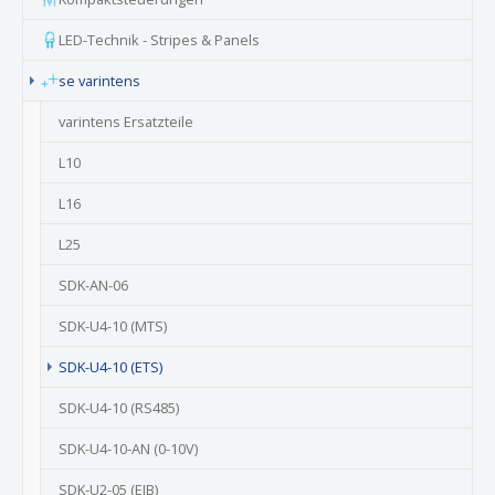
LED-Technik - Stripes & Panels
se varintens
varintens Ersatzteile
L10
L16
L25
SDK-AN-06
SDK-U4-10 (MTS)
(current)
SDK-U4-10 (ETS)
SDK-U4-10 (RS485)
SDK-U4-10-AN (0-10V)
SDK-U2-05 (EIB)