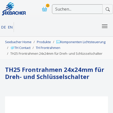
Skip to main navigation
Skip to main content
Skip to page footer
0
DE
EN
You are here:
Seebacher Home
Produkte
Komponenten Lichtsteuerung
TH Contact
TH Frontrahmen
TH25 Frontrahmen 24x24mm für Dreh- und Schlüsselschalter
TH25 Frontrahmen 24x24mm für
Dreh- und Schlüsselschalter