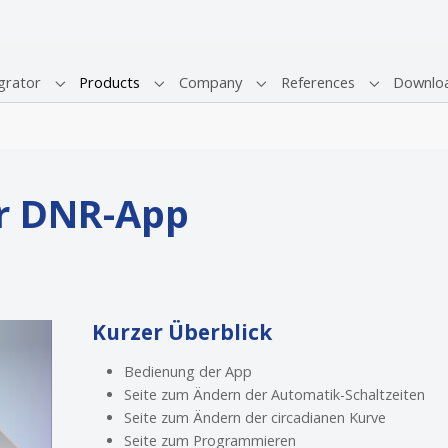
grator
Products
Company
References
Downlo
Submenu for "System Integrator"
Submenu for "Products"
Submenu for "Company"
Submenu fo
r DNR-App
Kurzer Überblick
Bedienung der App
Seite zum Ändern der Automatik-Schaltzeiten
Seite zum Ändern der circadianen Kurve
Seite zum Programmieren