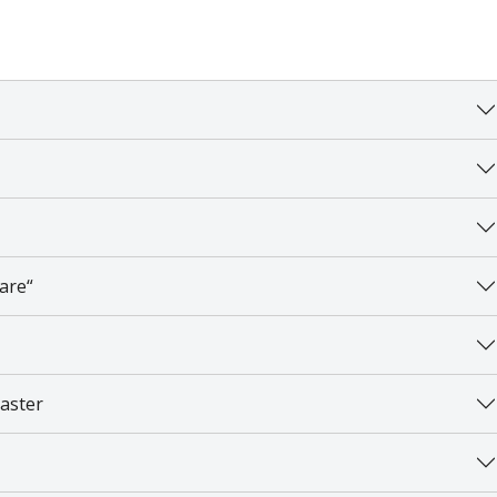
are“
aster