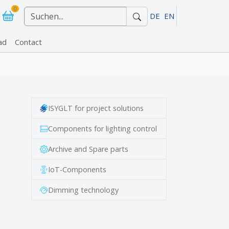
0
DE
EN
ad
Contact
r "References"
ISYGLT for project solutions
Components for lighting control
Archive and Spare parts
IoT-Components
Dimming technology