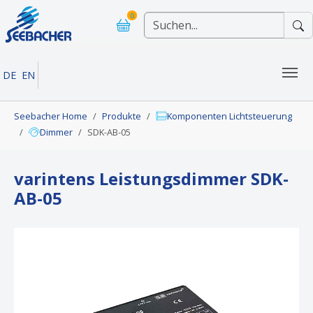
Skip to main navigation
Skip to main content
Skip to page footer
0
DE
EN
You are here:
Seebacher Home
Produkte
Komponenten Lichtsteuerung
Dimmer
SDK-AB-05
varintens Leistungsdimmer SDK-
AB-05